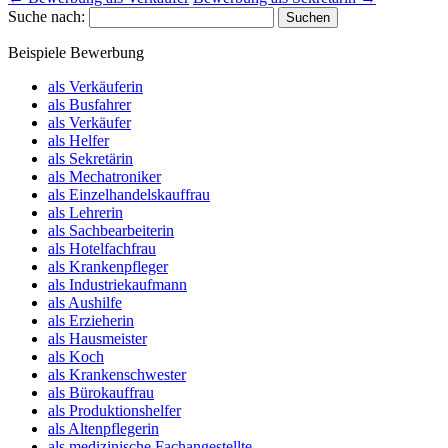
Suche nach:
Beispiele Bewerbung
als Verkäuferin
als Busfahrer
als Verkäufer
als Helfer
als Sekretärin
als Mechatroniker
als Einzelhandelskauffrau
als Lehrerin
als Sachbearbeiterin
als Hotelfachfrau
als Krankenpfleger
als Industriekaufmann
als Aushilfe
als Erzieherin
als Hausmeister
als Koch
als Krankenschwester
als Bürokauffrau
als Produktionshelfer
als Altenpflegerin
als medizinische Fachangestellte