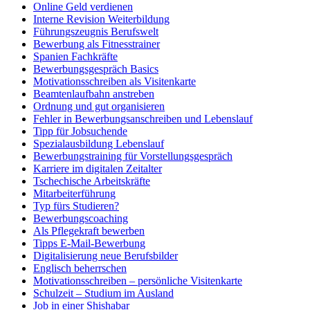
Online Geld verdienen
Interne Revision Weiterbildung
Führungszeugnis Berufswelt
Bewerbung als Fitnesstrainer
Spanien Fachkräfte
Bewerbungsgespräch Basics
Motivationsschreiben als Visitenkarte
Beamtenlaufbahn anstreben
Ordnung und gut organisieren
Fehler in Bewerbungsanschreiben und Lebenslauf
Tipp für Jobsuchende
Spezialausbildung Lebenslauf
Bewerbungstraining für Vorstellungsgespräch
Karriere im digitalen Zeitalter
Tschechische Arbeitskräfte
Mitarbeiterführung
Typ fürs Studieren?
Bewerbungscoaching
Als Pflegekraft bewerben
Tipps E-Mail-Bewerbung
Digitalisierung neue Berufsbilder
Englisch beherrschen
Motivationsschreiben – persönliche Visitenkarte
Schulzeit – Studium im Ausland
Job in einer Shishabar