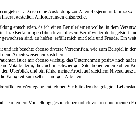
gerin gelesen. Da ich eine Ausbildung zur Altenpflegerin im Jahr xxxx 
 Inserat gestellten Anforderungen entspreche.
ildung entschieden, da ich einen Beruf erlernen wollte, in dem Verantw
 Praxiserfahrungen bin ich von diesem Beruf weiterhin begeistert un
 gewachsen sind, zu helfen, erfüllt mich mit Stolz und Freude. Ein wei
eit und ich beachte ebenso diverse Vorschriften, wie zum Beispiel in 
 neue Arbeitsweisen einzustellen.
ienten ist es mir ebenso wichtig, das Unternehmen positiv nach außen
ine Mitarbeiterin, die auch in schwierigen Situationen einen kühlen K
ng den Überblick und bin fähig, meine Arbeit auf gleichem Niveau auszu
die Fähigkeit zum selbstständigen Arbeiten.
beruflichen Werdegang entnehmen Sie bitte dem beigelegten Lebenslau
und sie in einem Vorstellungsgespräch persönlich von mir und meinen Fä