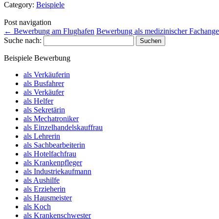
Category:
Beispiele
Post navigation
←
Bewerbung am Flughafen
Bewerbung als medizinischer Fachanges
Suche nach:
Beispiele Bewerbung
als Verkäuferin
als Busfahrer
als Verkäufer
als Helfer
als Sekretärin
als Mechatroniker
als Einzelhandelskauffrau
als Lehrerin
als Sachbearbeiterin
als Hotelfachfrau
als Krankenpfleger
als Industriekaufmann
als Aushilfe
als Erzieherin
als Hausmeister
als Koch
als Krankenschwester