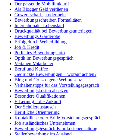
Der passende Mobilfunktarif
Als Blogger Geld verdienen
Gewerkschaft, ja oder nein
Bewerbungsschreiben Formalitäten
Internationaler Lebenslauf
Druckqualität bei Bewerbungsunterlagen
Bewerbungs-Garderobe
Erfolg durch Weiterbildung
Job & Kredit
Perfektes Bewerbungsfoto
Optik im Bewerbungsgespräch
Vertauen Mitarbeiter
Beruf und Kaffee
Gedruckte Bewerbungen – worauf achten?
Blog und Co. – eigene Webpräsenz
Verhaltenstipps für das Vorstellungsgespräch
Bewerbungskosten absetzen
Besondere Qualifikationen
E-Lerning – die Zukunft
Der Schüleraustausch
Berufliche Orientierung
Kontaktlinse oder Brille Vorstellungsgespräch
Job ausländisches Unternehmen
Bewerbungsgespräch Fahrtkostenerstattung
Stellenbewerbung im Ausland