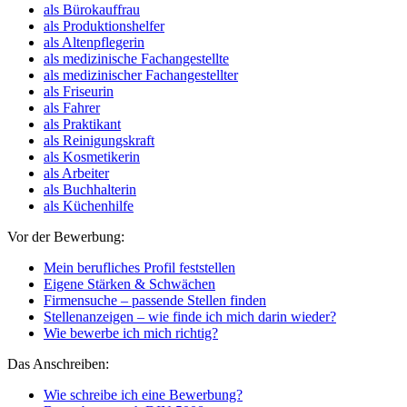
als Bürokauffrau
als Produktionshelfer
als Altenpflegerin
als medizinische Fachangestellte
als medizinischer Fachangestellter
als Friseurin
als Fahrer
als Praktikant
als Reinigungskraft
als Kosmetikerin
als Arbeiter
als Buchhalterin
als Küchenhilfe
Vor der Bewerbung:
Mein berufliches Profil feststellen
Eigene Stärken & Schwächen
Firmensuche – passende Stellen finden
Stellenanzeigen – wie finde ich mich darin wieder?
Wie bewerbe ich mich richtig?
Das Anschreiben:
Wie schreibe ich eine Bewerbung?