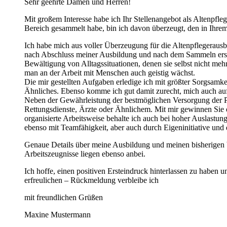
Sehr geehrte Damen und Herren!
Mit großem Interesse habe ich Ihr Stellenangebot als Altenpfle
Bereich gesammelt habe, bin ich davon überzeugt, den in Ihrem
Ich habe mich aus voller Überzeugung für die Altenpflegerausb
nach Abschluss meiner Ausbildung und nach dem Sammeln erster
Bewältigung von Alltagssituationen, denen sie selbst nicht mehr
man an der Arbeit mit Menschen auch geistig wächst.
Die mir gestellten Aufgaben erledige ich mit größter Sorgsamk
Ähnliches. Ebenso komme ich gut damit zurecht, mich auch auf
Neben der Gewährleistung der bestmöglichen Versorgung der Pat
Rettungsdienste, Ärzte oder Ähnlichem. Mit mir gewinnen Sie e
organisierte Arbeitsweise behalte ich auch bei hoher Auslastu
ebenso mit Teamfähigkeit, aber auch durch Eigeninitiative und 
Genaue Details über meine Ausbildung und meinen bisherigen 
Arbeitszeugnisse liegen ebenso anbei.
Ich hoffe, einen positiven Ersteindruck hinterlassen zu haben 
erfreulichen – Rückmeldung verbleibe ich
mit freundlichen Grüßen
Maxine Mustermann